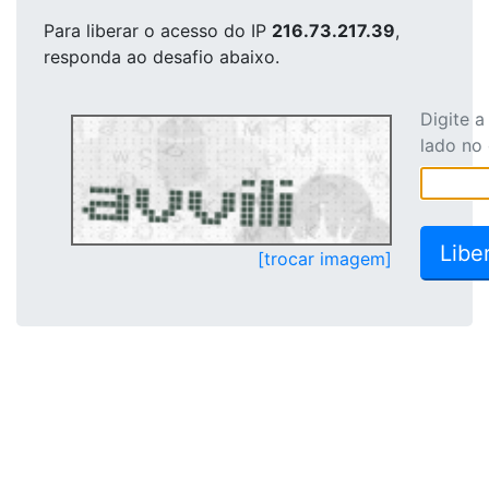
Para liberar o acesso
do IP
216.73.217.39
,
responda ao desafio abaixo.
Digite 
lado no
[trocar imagem]